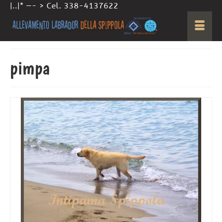
|..|* —- > Cel. 338-4137622
pimpa