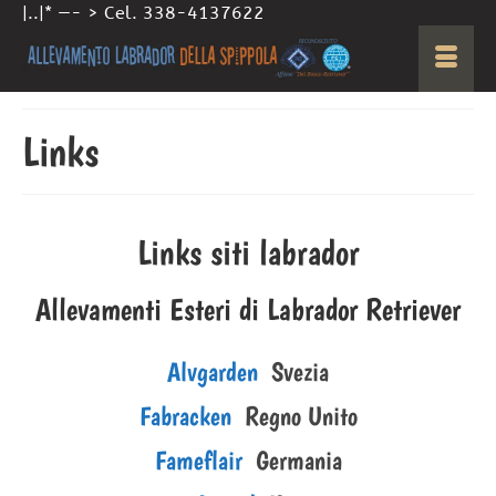
|..|* —- > Cel. 338-4137622
Links
Links siti labrador
Allevamenti Esteri di Labrador Retriever
Alvgarden
Svezia
Fabracken
Regno Unito
Fameflair
Germania