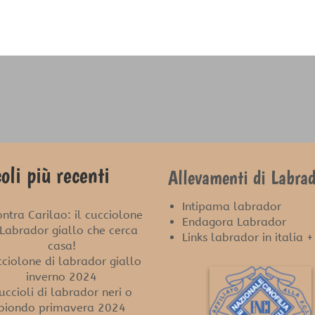
oli più recenti
Allevamenti di Labrad
Intipama labrador
ontra Carilao: il cucciolone
Endagora Labrador
 Labrador giallo che cerca
Links labrador in italia +
casa!
ciolone di labrador giallo
inverno 2024
uccioli di labrador neri o
biondo primavera 2024