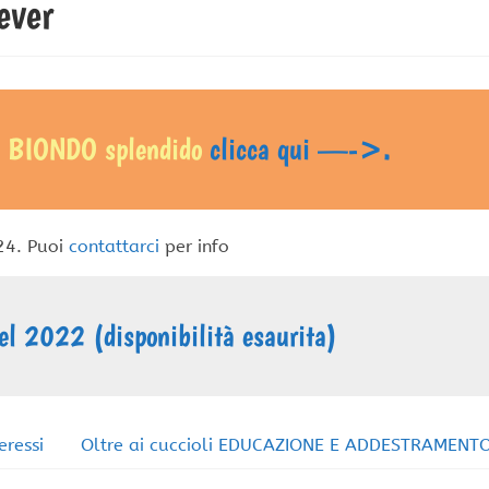
ever
E BIONDO splendido
clicca qui —->.
24. Puoi
contattarci
per info
nel 2022 (disponibilità esaurita)
teressi
Oltre ai cuccioli EDUCAZIONE E ADDESTRAMENT