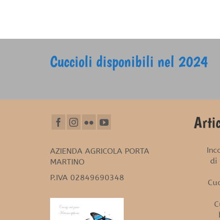
Cuccioli disponibili nel 2024
Artic
Inc
AZIENDA AGRICOLA PORTA
di
MARTINO
P.IVA 02849690348
Cuc
C