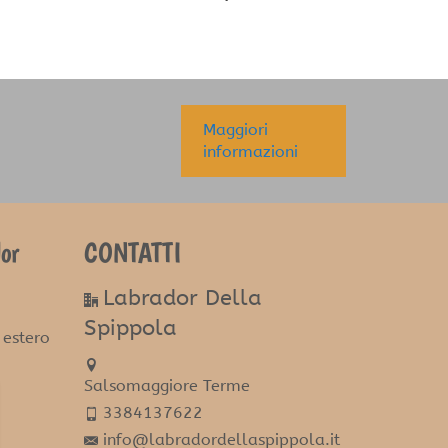
Maggiori
informazioni
or
CONTATTI
Labrador Della
Spippola
 estero
Salsomaggiore Terme
3384137622
info@labradordellaspippola.it