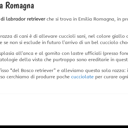
ia Romagna
di labrador retriever
che si trova in Emilia Romagna, in pr
razza di cani è di allevare cuccioli sani, nel colore giall
e non si esclude in futuro l’arrivo di un bel cucciolo cho
displasia all’anca e al gomito con lastre ufficiali (presso 
patologie della vista che purtroppo sono ereditarie in quest
isso “del Bosco retriever” e alleviamo questa sola razza: il
orso cerchiamo di produrre poche
cucciolate
per curare ogni